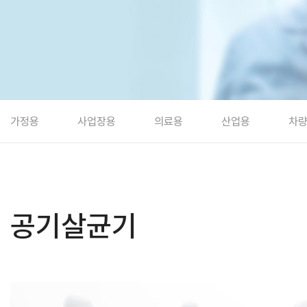
가정용
사업장용
의료용
산업용
차
공기살균기