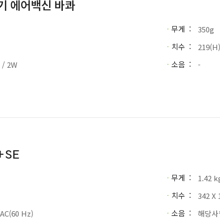
기 에어백신 바콰
무게
350g
·
치수
219(H
·
소음
 / 2W
-
·
+SE
무게
1.42 k
·
치수
342 X 
·
소음
VAC(60 Hz)
해당사
·