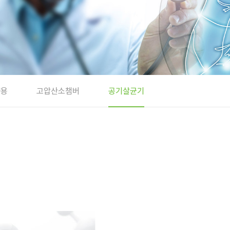
량용
고압산소챔버
공기살균기