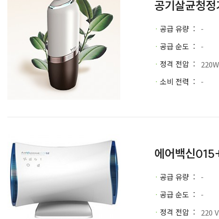
공기살균청정
공급 유량
-
·
공급 순도
-
·
정격 전압
220W
·
소비 전력
-
·
에어백신015
공급 유량
-
·
공급 순도
-
·
정격 전압
220 
·