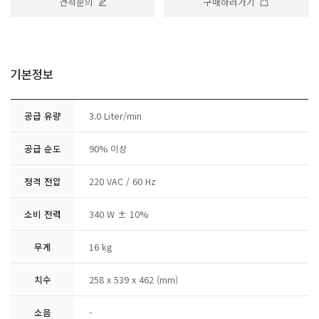
견적문의
구매하러가기
기본정보
공급 유량
3.0 Liter/min
공급 순도
90% 이상
정격 전압
220 VAC / 60 Hz
소비 전력
340 W ± 10%
무게
16 kg
치수
258 x 539 x 462 (mm)
소음
-